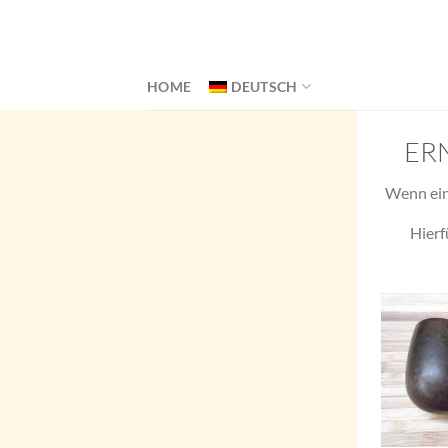
Skip
to
content
HOME
DEUTSCH
ER
Wenn ein
Hierf