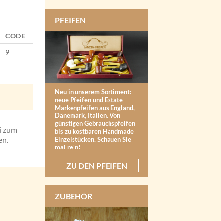
PFEIFEN
CODE
9
Neu in unserem Sortiment:
neue Pfeifen und Estate
Markenpfeifen aus England,
Dänemark, Italien. Von
günstigen Gebrauchspfeifen
i zum
bis zu kostbaren Handmade
en.
Einzelstücken. Schauen Sie
mal rein!
ZU DEN PFEIFEN
ZUBEHÖR