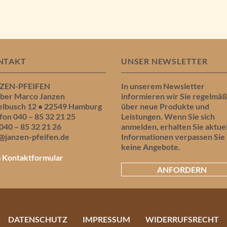
NTAKT
UNSER NEWSLETTER
ZEN-PFEIFEN
In unserem Newsletter
aber Marco Janzen
informieren wir Sie regelmäß
elbusch 12 • 22549 Hamburg
über neue Produkte und
fon 040 – 85 32 21 25
Leistungen. Wenn Sie sich
040 – 85 32 21 26
anmelden, erhalten Sie aktue
@janzen-pfeifen.de
Informationen verpassen Sie
keine Angebote.
 Kontaktformular
ANFORDERN
DATENSCHUTZ
IMPRESSUM
WIDERRUFSRECHT