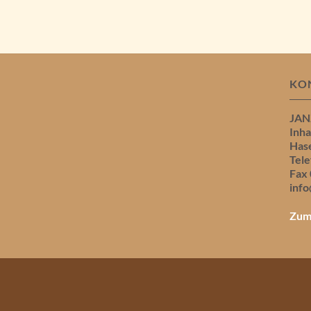
KO
JAN
Inh
Has
Tele
Fax 
info
Zum