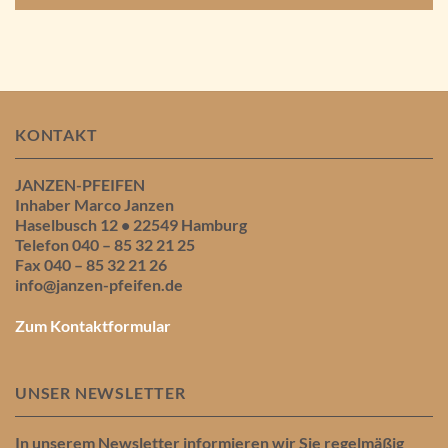
KONTAKT
JANZEN-PFEIFEN
Inhaber Marco Janzen
Haselbusch 12 • 22549 Hamburg
Telefon 040 – 85 32 21 25
Fax 040 – 85 32 21 26
info@janzen-pfeifen.de
Zum Kontaktformular
UNSER NEWSLETTER
In unserem Newsletter informieren wir Sie regelmäßig