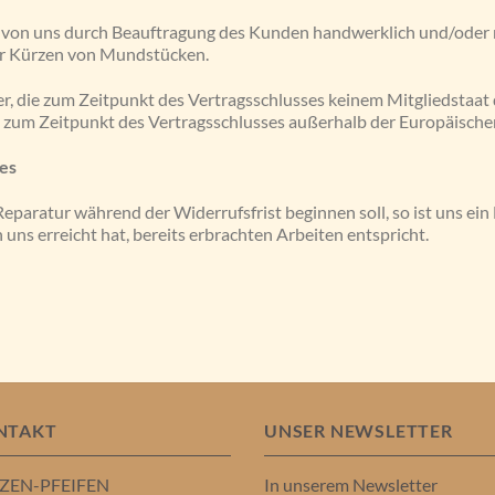
 die von uns durch Beauftragung des Kunden handwerklich und/oder
er Kürzen von Mundstücken.
her, die zum Zeitpunkt des Vertragsschlusses keinem Mitgliedsta
e zum Zeitpunkt des Vertragsschlusses außerhalb der Europäische
es
aratur während der Widerrufsfrist beginnen soll, so ist uns ein B
ns erreicht hat, bereits erbrachten Arbeiten entspricht.
NTAKT
UNSER NEWSLETTER
ZEN-PFEIFEN
In unserem Newsletter